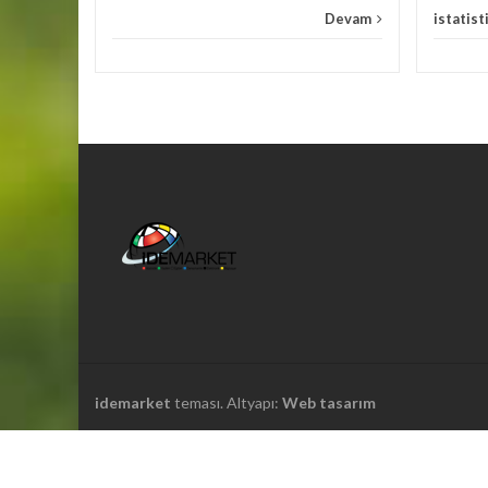
Devam
istatist
idemarket
teması. Altyapı:
Web tasarım