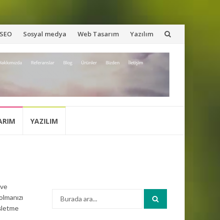
SEO
Sosyal medya
Web Tasarım
Yazılım
ARIM
YAZILIM
 ve
Arama:
 olmanızı
işletme