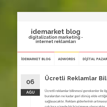
idemarket blog
digitalization marketing -
internet reklamları
İçeriğe
IDEMARKET BLOG
ADWORDS
DIJITAL PAZ
atla
Ücretli Reklamlar Bi
06
Ücretli reklamlar bilinmesi gerekenler ile i
AĞU
buralardan ne kadar geri dönüş elde ettiğini
sağlayacaktır. Reklam giderlerinin artmasıy
çok kısa sürede bir büyümeye ulaşacaktır.