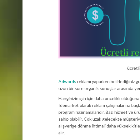
ücretl
Adwords
reklamı yaparken belirlediğiniz gü
uzun bir süre organik sonuçlar arasında yer a
Hanginizin işin için daha öncelikli olduğuna
Idemarket olarak reklam çalışmalarına başla
program hazırlamalarıdır. Bazı hizmet ve ür
sahip olabilir. Çok uzak gelecekte müşteriye
alışverişe dönme ihtimali daha yüksek kitle
alır.