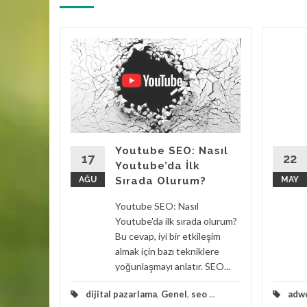
amı
n
pma
mek,
apma veya
ıtım
Youtube SEO: Nasıl
reklam
17
22
Youtube’da İlk
AĞU
Sırada Olurum?
MAY
seo
...
Youtube SEO: Nasıl
Youtube'da ilk sırada olurum?
Devam
Bu cevap, iyi bir etkileşim
almak için bazı tekniklere
yoğunlaşmayı anlatır. SEO...
dijital pazarlama
,
Genel
,
seo
...
adw