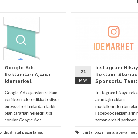
Google Ads
Instagram Hika
21
Reklamları Ajansı
Reklamı Stories
idemarket
MAY
Sponsorlu Tanı
Google Ads ajansları reklam
Instagram hikaye rekl
verirken nelere dikkat ediyor,
avantajlı reklam
bireysel reklamlardan farklı
modellerinden biri ola
olan tarafları nelerdir gibi
Facebook reklamlarını
sorular Google Ads...
zamanlardaki parlayan yıl
ords
,
dijital pazarlama
,
dijital pazarlama
,
sosyal med