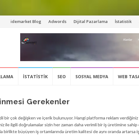
İçeriğe
idemarket Blog
Adwords
Dijital Pazarlama
İstatistik
atla
ARLAMA
İSTATISTIK
SEO
SOSYAL MEDYA
WEB TAS
linmesi Gerekenler
lgili bir çok değişken ve içerik bulunuyor. Hangi platforma reklam verdiğiniz
z ile ilgili doğrulamalar sizin her zaman daha verimli bir iş üretimine sahip
la birlikte büyüyen iş ortamlarında üretim kalitesi de aynı oranda artarsa 