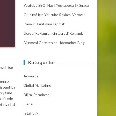
Youtube SEO: Nasıl Youtube’da İlk Sırada
Olurum?
için
Youtube Reklamı Vermek -
Kanalın Tanıtımını Yapmak
Ücretli Reklamlar
için
Ücretli Reklamlar
Bilinmesi Gerekenler - Idemarket Blog
Kategoriler
nızda ise
Adwords
eririz.
Digital Marketing
stemli bir
siyeline
Dijital Pazarlama
sa sürede
Genel
ir bir hal
Istatistik