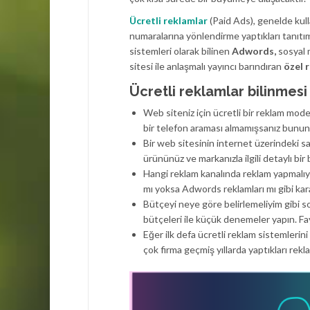
Ücretli reklamlar
(Paid Ads), genelde kull
numaralarına yönlendirme yaptıkları tanıtım
sistemleri olarak bilinen
Adwords,
sosyal 
sitesi ile anlaşmalı yayıncı barındıran
özel 
Ücretli reklamlar bilinmes
Web siteniz için ücretli bir reklam mode
bir telefon araması almamışsanız bunun 
Bir web sitesinin internet üzerindeki s
ürününüz ve markanızla ilgili detaylı bir 
Hangi reklam kanalında reklam yapmalıyı
mı yoksa Adwords reklamları mı gibi karar
Bütçeyi neye göre belirlemeliyim gibi s
bütçeleri ile küçük denemeler yapın. F
Eğer ilk defa ücretli reklam sistemlerin
çok firma geçmiş yıllarda yaptıkları rekl