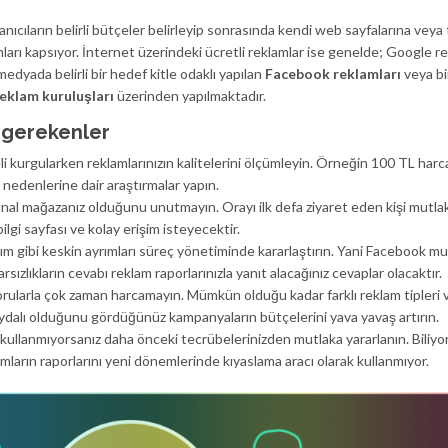
anıcıların belirli bütçeler belirleyip sonrasında kendi web sayfalarına veya
ları kapsıyor. İnternet üzerindeki ücretli reklamlar ise genelde; Google r
medyada belirli bir hedef kitle odaklı yapılan
Facebook reklamları
veya b
reklam kuruluşları
üzerinden yapılmaktadır.
i gerekenler
li kurgularken reklamlarınızın kalitelerini ölçümleyin. Örneğin 100 TL harc
nedenlerine dair araştırmalar yapın.
anal mağazanız olduğunu unutmayın. Orayı ilk defa ziyaret eden kişi mutla
bilgi sayfası ve kolay erişim isteyecektir.
m gibi keskin ayrımları süreç yönetiminde kararlaştırın. Yani Facebook m
sızlıkların cevabı reklam raporlarınızla yanıt alacağınız cevaplar olacaktır.
orularla çok zaman harcamayın. Mümkün olduğu kadar farklı reklam tipleri 
aydalı olduğunu gördüğünüz kampanyaların bütçelerini yava yavaş artırın.
i kullanmıyorsanız daha önceki tecrübelerinizden mutlaka yararlanın. Biliyor
amların raporlarını yeni dönemlerinde kıyaslama aracı olarak kullanmıyor.