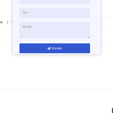
ma
/
Yorum yapılmamış
/
Yazar:
Burak Berber
Gönder