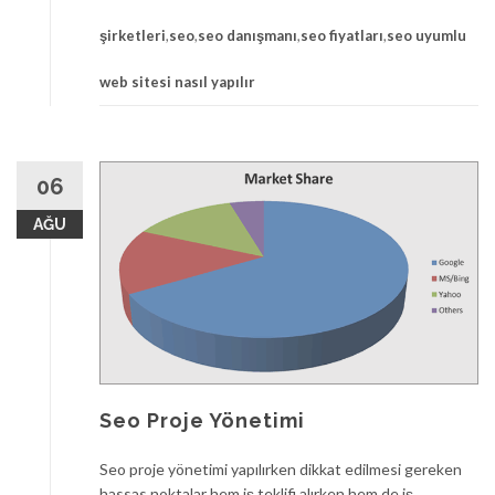
şirketleri
,
seo
,
seo danışmanı
,
seo fiyatları
,
seo uyumlu
web sitesi nasıl yapılır
06
AĞU
Seo Proje Yönetimi
Seo proje yönetimi yapılırken dikkat edilmesi gereken
hassas noktalar hem iş teklifi alırken hem de iş