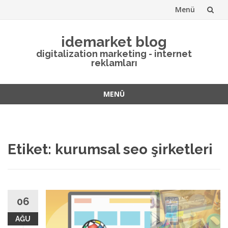
Menü
İçeriğe
idemarket blog
atla
digitalization marketing - internet
reklamları
MENÜ
İçeriğe
atla
Etiket: kurumsal seo şirketleri
06
AĞU